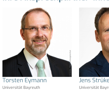
Torsten Eymann
Jens Strük
Universität Bayreuth
Universität Bay