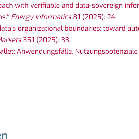
roach with verifiable and data-sovereign info
ms.“
Energy Informatics
8.1 (2025): 24.
n data’s organizational boundaries: toward a
Markets
35.1 (2025): 33.
ty Wallet: Anwendungsfälle, Nutzungspotenzia
en