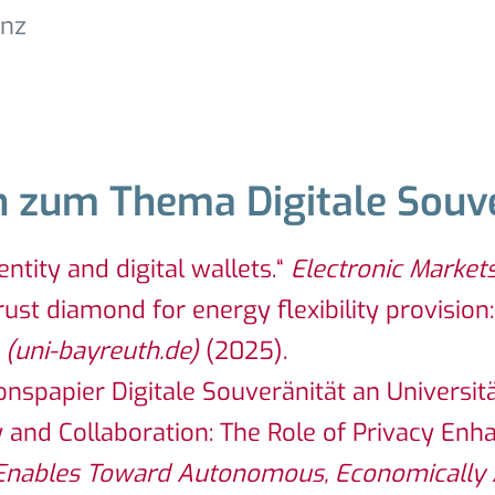
enz
n zum Thema Digitale Souve
entity and digital wallets.“
Electronic Market
trust diamond for energy flexibility provision
 (uni-bayreuth.de)
(2025).
ionspapier D
igitale Souveränität an Univers
cy and Collaboration: The Role of Privacy Enh
I Enables Toward Autonomous, Economically 