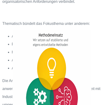
organisatorischen Anforderungen verbindet.
Thematisch bündelt das Fokusthema unter anderem:
AI Strategy & Management
Responsible & Trustworthy AI
Human-Centered & Agentic AI
AI Engineering & Operations
Applied & Domain-Specific AI
Die Arbeiten sind sowohl theoretisch fundiert als auch
anwendungsnah und werden in enger Zusammenarbeit mit
Industrie, öffentlicher Hand und Forschungspartnern
umgesetzt.