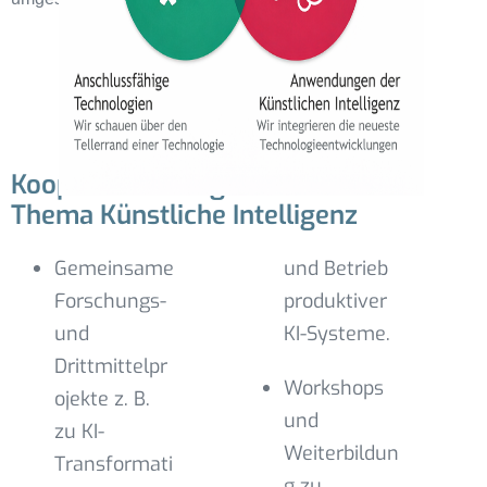
Kooperationsmöglichkeiten zum
Thema Künstliche Intelligenz
Gemeinsame
und Betrieb
Forschungs-
produktiver
und
KI-Systeme.
Drittmittelpr
Workshops
ojekte z. B.
und
zu KI-
Weiterbildun
Transformati
g zu