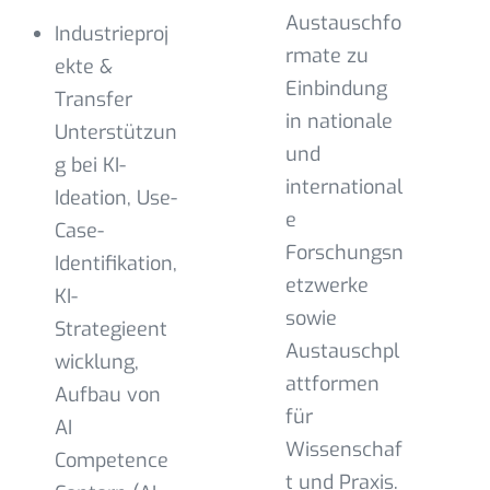
Austauschfo
Industrieproj
rmate zu
ekte &
Einbindung
Transfer
in nationale
Unterstützun
und
g bei KI-
international
Ideation, Use-
e
Case-
Forschungsn
Identifikation,
etzwerke
KI-
sowie
Strategieent
Austauschpl
wicklung,
attformen
Aufbau von
für
AI
Wissenschaf
Competence
t und Praxis.