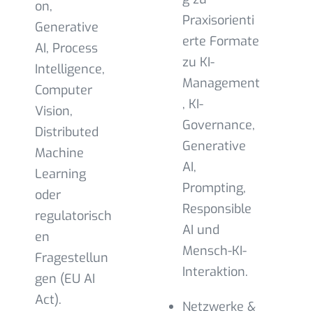
on,
Praxisorienti
Generative
erte Formate
AI, Process
zu KI-
Intelligence,
Management
Computer
, KI-
Vision,
Governance,
Distributed
Generative
Machine
AI,
Learning
Prompting,
oder
Responsible
regulatorisch
AI und
en
Mensch-KI-
Fragestellun
Interaktion.
gen (EU AI
Act).
Netzwerke &