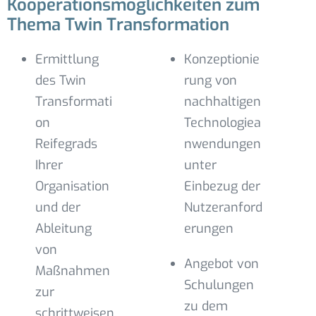
Kooperationsmöglichkeiten zum
Thema Twin Transformation
Ermittlung
Konzeptionie
des Twin
rung von
Transformati
nachhaltigen
on
Technologiea
Reifegrads
nwendungen
Ihrer
unter
Organisation
Einbezug der
und der
Nutzeranford
Ableitung
erungen
von
Angebot von
Maßnahmen
Schulungen
zur
zu dem
schrittweisen