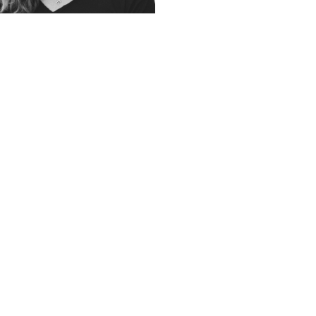
Franka Menke
franka.menke@fim-rc.de
+49 821 480400-62
Office Augsburg