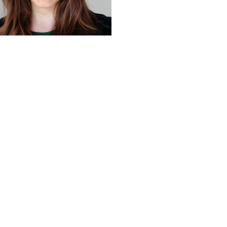
Katharina Kneissel
katharina.kneissel@fim-rc.de
Office Augsburg