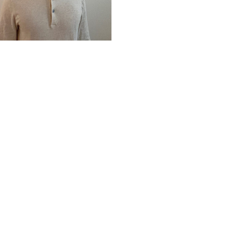
Lukas Steininger
lukas.steininger@fim-rc.de
Office Bayreuth