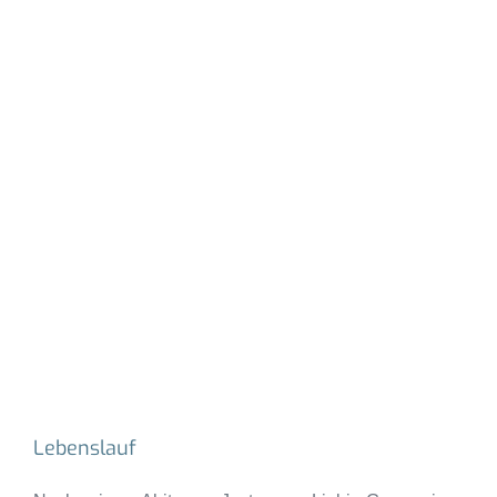
Niklas Eiser
niklas.eiser@fim-rc.de
Office Augsburg
Lebenslauf