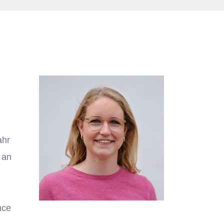
ahr
 an
nce