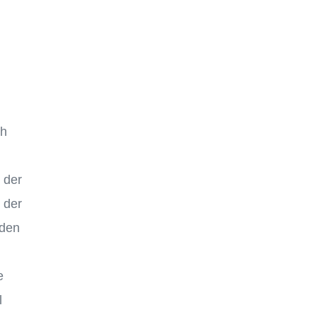
ch
 der
t der
nden
e
l