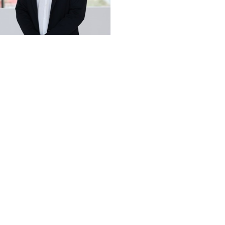
Valentin Mayer
valentin.mayer@fim-rc.de
+49 921 55 4761
Office Bayreuth