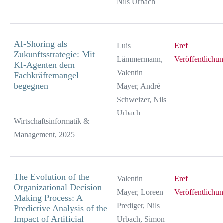
Nils Urbach
AI-Shoring als
Luis
Eref
Zukunftsstrategie: Mit
Lämmermann,
Veröffentlichu
KI-Agenten dem
Valentin
Fachkräftemangel
begegnen
Mayer, André
Schweizer, Nils
Urbach
Wirtschaftsinformatik &
Management, 2025
The Evolution of the
Valentin
Eref
Organizational Decision
Mayer, Loreen
Veröffentlichu
Making Process: A
Prediger, Nils
Predictive Analysis of the
Impact of Artificial
Urbach, Simon