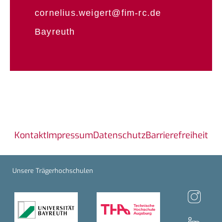
cornelius.weigert@fim-rc.de
Bayreuth
Kontakt
Impressum
Datenschutz
Barrierefreiheit
Unsere Trägerhochschulen