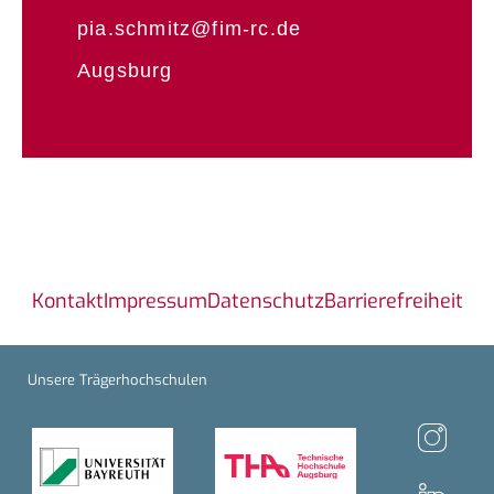
pia.schmitz@fim-rc.de
Augsburg
Kontakt
Impressum
Datenschutz
Barrierefreiheit
Unsere Trägerhochschulen