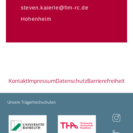
steven.kaierle@fim-rc.de
Hohenheim
Kontakt
Impressum
Datenschutz
Barrierefreiheit
Unsere Trägerhochschulen