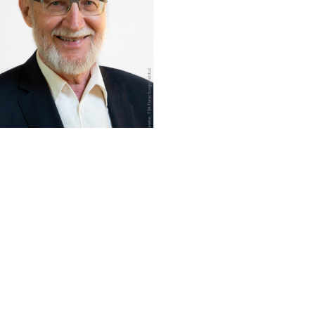
Prof. Dr. Dr. h.c.
Hans Ulrich Buhl
(Gründer)
Ehemalig Universität Augsburg
Lehrstuhl für BWL,
Wirtschaftsinformatik, Informations- und
Finanzmanagement (pensioniert)